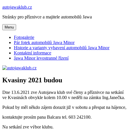
Přejít
autojawaklub.cz
k
Stránky pro příznivce a majitele automobilů Jawa
obsahu
webu
Menu
Fotogalerie
Pár fotek automobilů Jawa Minor
Historie a varianty vybavení automobilů Jawa Minor
Kontaktní informace
Jawa Minor levostranné řízení
Kvasiny 2021 budou
Dne 13.6.2021 zve Autojawa klub své členy a příznivce na setkání
ve Kvasinách obvykle kolem 10.00 v neděli na zámku Ing.Janečka.
Pokud by měl někdo zájem dorazit již v sobotu a přespat na hájence,
kontaktujte prosím pana Balcara tel. 603 242100.
Na setkání zve výbor klubu.