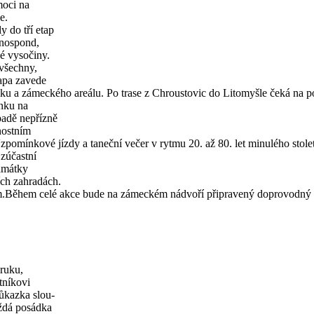
moci na
e.
 do tří etap
enospond,
é vysočiny.
 všechny,
tapa zavede
u a zámeckého areálu. Po trase z Chroustovic do Litomyšle čeká na 
ánku na
padě nepřízně
nostním
pomínkové jízdy a taneční večer v rytmu 20. až 80. let minulého stol
 zúčastní
památky
ích zahradách.
m.Během celé akce bude na zámeckém nádvoří připravený doprovodný
ruku,
tníkovi
ůkazka slou-
aždá posádka