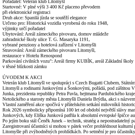
Pořadatel: Veterán klub Litomyšl
Startovné: V plné výši 3 400 Kč placeno převodem
při elektronické registraci
Druh akce: Spanilá jízda se soutěží elegance
Určeno pro: Historická vozidla vyrobená do roku 1948,
výjimky určí pořadatel
Ubytování: Areál zámeckého pivovaru, domov mládeže
zahradnické školy ulice T. G. Masaryka 1191,
vybrané penziony a hotelová zařízení v Litomyšli
Stravování: Areál zámeckého pivovaru Litomyšl,
restaurace v Hotelu Renospond
Parkování civilních vozu°: Areál firmy KUBÍK, areál Základní školy
v těsné blízkosti zámku
ÚVODEM K AKCI
Veterán klub Litomyšl ve spolupráci s Czech Bugatti Clubem, Státn
Litomyšl a rodinami Junkovými a Šonkovými, pořádá, pod záštitou V
Junka, prezidenta republiky Petra Pavla, hejtmana Pardubického kraj
Netolického a starosty města Litomyšli Daniela Brýdla, akci s názv
Vlastní zaměření akce spočívá v přátelském setkání milovníků histor
Rok 2026 symbolicky připomíná 100 let od období největší slávy ma
Junkových, kdy Eliška Junková patřila k absolutní evropské špičce 
Po jejím boku stál Čeněk Junek – technik, stratég a nepostradatelný pa
Zaregistrovaní účastníci si mohou v pátek večer prohlédnout kulturní
Litomyšle při zvýhodněných prohlídkách. Po setmění je pro účastníky