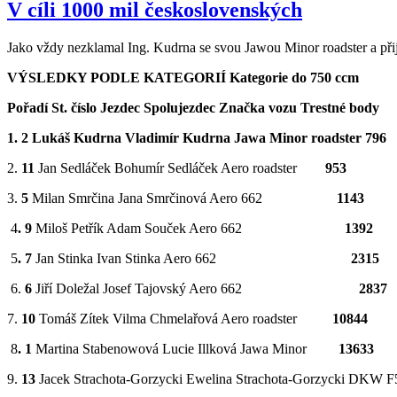
V cíli 1000 mil československých
Jako vždy nezklamal Ing. Kudrna se svou Jawou Minor roadster a přijel
VÝSLEDKY PODLE KATEGORIÍ Kategorie do 750 ccm
Pořadí St. číslo Jezdec Spolujezdec Značka vozu Trestné body
1. 2 Lukáš Kudrna Vladimír Kudrna Jawa Minor roadster 796
2.
11
Jan Sedláček Bohumír Sedláček Aero roadster
953
3.
5
Milan Smrčina Jana Smrčinová Aero 662
1143
4
. 9
Miloš Petřík Adam Souček Aero 662
1392
5
. 7
Jan Stinka Ivan Stinka Aero 662
2315
6.
6
Jiří Doležal Josef Tajovský Aero 662
2837
7.
10
Tomáš Zítek Vilma Chmelařová Aero roadster
10844
8
. 1
Martina Stabenowová Lucie Illková Jawa Minor
13633
9.
13
Jacek Strachota-Gorzycki Ewelina Strachota-Gorzycki DKW F5