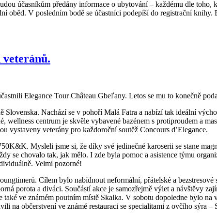
 budou účasníkům předány informace o ubytování – každému dle toho, kd
í oběd. V posledním bodě se účastníci podepíší do registrační knihy. 
 veteránů.
 zúčastnili Elegance Tour Château Gbeľany. Letos se mu to konečně poda
Slovenska. Nachází se v pohoří Malá Fatra a nabízí tak ideální výchoz
né, wellness centrum je skvěle vybavené bazénem s protiproudem a mas
sou vystaveny veterány pro každoroční soutěž Concours d’Elegance.
50K&K. Mysleli jsme si, že díky své jedinečné karoserii se stane magne
ždy se chovalo tak, jak mělo. I zde byla pomoc a asistence týmu organi
dividuálně. Velmi pozorné!
 youngtimerů. Cílem bylo nabídnout neformální, přátelské a bezstresové 
 porota a diváci. Součástí akce je samozřejmě výlet a návštěvy zajíma
jsme se také ve známém poutním místě Skalka. V sobotu dopoledne bylo n
ili na občerstvení ve známé restauraci se specialitami z ovčího sýra – 