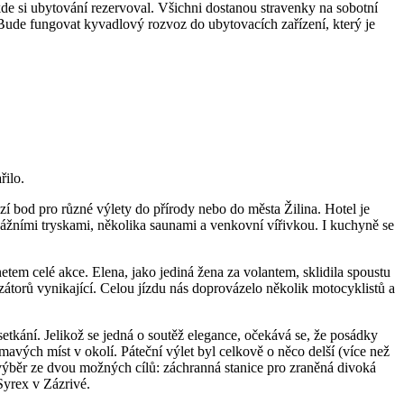
e si ubytování rezervoval. Všichni dostanou stravenky na sobotní
Bude fungovat kyvadlový rozvoz do ubytovacích zařízení, který je
řilo.
í bod pro různé výlety do přírody nebo do města Žilina. Hotel je
ážními tryskami, několika saunami a venkovní vířivkou. I kuchyně se
tem celé akce. Elena, jako jediná žena za volantem, sklidila spoustu
zátorů vynikající. Celou jízdu nás doprovázelo několik motocyklistů a
setkání. Jelikož se jedná o soutěž elegance, očekává se, že posádky
vých míst v okolí. Páteční výlet byl celkově o něco delší (více než
a výběr ze dvou možných cílů: záchranná stanice pro zraněná divoká
Syrex v Zázrivé.