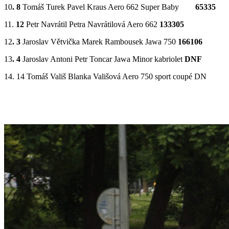
10
. 8
Tomáš Turek Pavel Kraus Aero 662 Super Baby
65335
11.
12
Petr Navrátil Petra Navrátilová Aero 662
133305
12
. 3
Jaroslav Větvička Marek Rambousek Jawa 750
166106
13
. 4
Jaroslav Antoni Petr Toncar Jawa Minor kabriolet
DNF
14. 14 Tomáš Vališ Blanka Vališová Aero 750 sport coupé DN