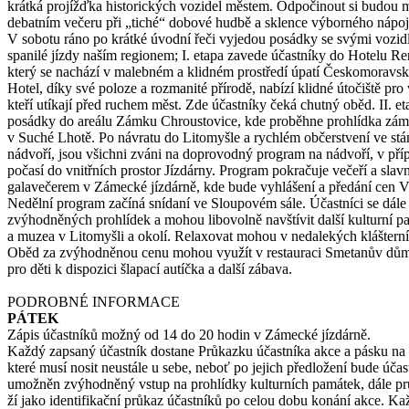
krátká projížďka historických vozidel městem. Odpočinout si budou 
debatním večeru při „tiché“ dobové hudbě a sklence výborného nápoj
V sobotu ráno po krátké úvodní řeči vyjedou posádky se svými vozidly
spanilé jízdy naším regionem; I. etapa zavede účastníky do Hotelu R
který se nachází v malebném a klidném prostředí úpatí Českomoravsk
Hotel, díky své poloze a rozmanité přírodě, nabízí klidné útočiště pro
kteří utíkají před ruchem měst. Zde účastníky čeká chutný oběd. II. e
posádky do areálu Zámku Chroustovice, kde proběhne prohlídka zámk
v Suché Lhotě. Po návratu do Litomyšle a rychlém občerstvení ve st
nádvoří, jsou všichni zváni na doprovodný program na nádvoří, v pří
počasí do vnitřních prostor Jízdárny. Program pokračuje večeří a slav
galavečerem v Zámecké jízdárně, kde bude vyhlášení a předání cen Vz
Nedělní program začíná snídaní ve Sloupovém sále. Účastníci se dále
zvýhodněných prohlídek a mohou libovolně navštívit další kulturní 
a muzea v Litomyšli a okolí. Relaxovat mohou v nedalekých kláštern
Oběd za zvýhodněnou cenu mohou využít v restauraci Smetanův dů
pro děti k dispozici šlapací autíčka a další zábava.
PODROBNÉ INFORMACE
PÁTEK
Zápis účastníků možný od 14 do 20 hodin v Zámecké jízdárně.
Každý zapsaný účastník dostane Průkazku účastníka akce a pásku na 
které musí nosit neustále u sebe, neboť po jejich předložení bude účas
umožněn zvýhodněný vstup na prohlídky kulturních památek, dále pr
ží jako identifikační průkaz účastníků po celou dobu konání akce. K