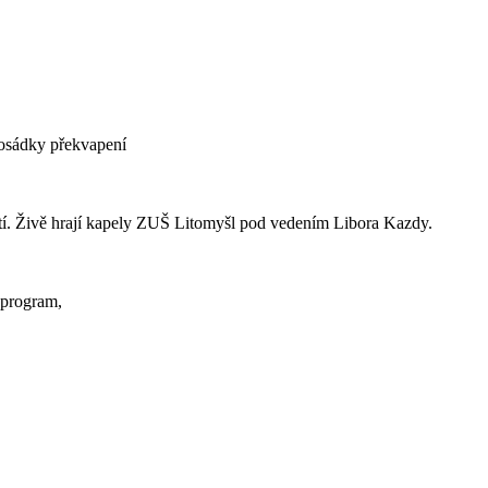
posádky překvapení
etí. Živě hrají kapely ZUŠ Litomyšl pod vedením Libora Kazdy.
 program,