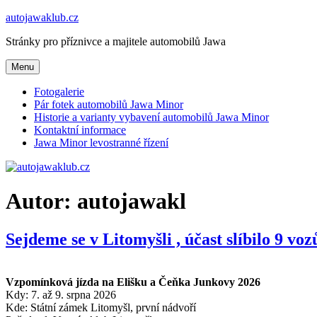
Přejít
autojawaklub.cz
k
Stránky pro příznivce a majitele automobilů Jawa
obsahu
webu
Menu
Fotogalerie
Pár fotek automobilů Jawa Minor
Historie a varianty vybavení automobilů Jawa Minor
Kontaktní informace
Jawa Minor levostranné řízení
Autor:
autojawakl
Sejdeme se v Litomyšli , účast slíbilo 9 vo
Vzpomínková jízda na Elišku a Čeňka Junkovy 2026
Kdy: 7. až 9. srpna 2026
Kde: Státní zámek Litomyšl, první nádvoří