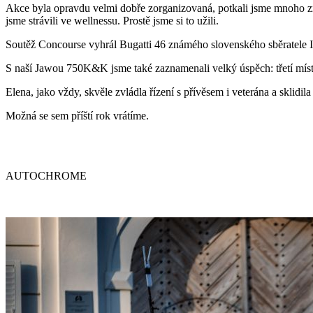
Akce byla opravdu velmi dobře zorganizovaná, potkali jsme mnoho zná
jsme strávili ve wellnessu. Prostě jsme si to užili.
Soutěž Concourse vyhrál Bugatti 46 známého slovenského sběratele I
S naší Jawou 750K&K jsme také zaznamenali velký úspěch: třetí místo 
Elena, jako vždy, skvěle zvládla řízení s přívěsem i veterána a sklidila
Možná se sem příští rok vrátíme.
AUTOCHROME