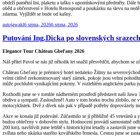
obdrží pamětní list, plaketu a tašku s upomínkovými předměty. Dále
oběd a občerstvení v Hotelu Renospond a poukázku na slevu na neděln
zdarma. Vyjíždět se bude od kašny.
Autor:
Publikováno:
autojawakl
6 srpna, 2026
6 srpna, 2026
Putování Ing.Dicka po slovenských srazech
Elegance Tour Château Gbeľany 2026
Náš přítel Pavol se nás již několik let snažil přesvědčit, abychom se
Château Gbeľany je prémiový hotel nedaleko Žiliny na severovýchodě 
velmi citlivě zrekonstruovaný starý zámek, pokoje jsou velmi pohodl
může pochlubit vynikajícími pokrmy. V rozlehlém anglickém parku j
Rozhodli jsme se v tomhle nádherném prostředí představit naši Jawu 7
obdivu a sympatií. Zaslouženě! Auto v tom horku trochu zlobilo, ne v
motocyklistek. Dvě z dívek nás pak v případě potřeby doprovázely in
Akce se konala již podeváté. Zúčastnilo se jí přibližně 45 veteránů a
budou oblečeny v dobovém stylu. Hodnocení provádí samostatně odborná
200 km), navštívili jsme letiště s historickými letadly a zastavili 
zvířata nebo ukázka starého kovářského řemesla. Cestou jsme se zastav